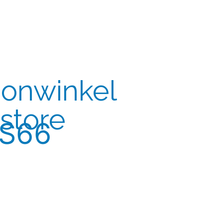
oonwinkel
store
S66
 industriële en tweedehands items en andere
ol interieur, zoals stoelen,
lampen
, retro
ndere
kasten
.
en grote collectie vinyl lp’s en singles.