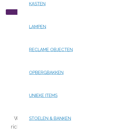
KASTEN
BEKIJK AANBOD
LAMPEN
RECLAME OBJECTEN
OPBERGBAKKEN
Welk
UNIEKE ITEMS
We beschikken over een ruime showroom van m
STOELEN & BANKEN
richten ons met name op vintage items,
lampen i