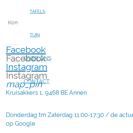
tafels
en andere bijzonde
TAFELS
Ook de muziekliefhebber en verzamelaar kan
Kom langs in onze vintage woonwinkel voor een 
maat.
TUIN
Facebook
Facebook
OVER ONS
Instagram
Instagram
CONTACT
map_pin
Kruisakkers 1, 9468 BE Annen
Donderdag tm Zaterdag 11:00-17:30 / de actu
op Google