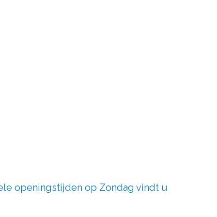
re woon
accessoires
.
 bij ons terecht in onze Recordstore.
goed gesprek, een kop koffie en advies op
ele openingstijden op Zondag vindt u